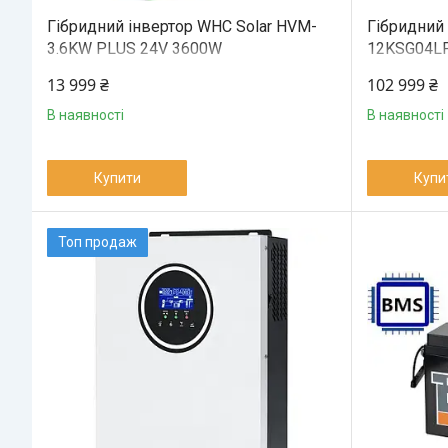
Гібридний інвертор WHC Solar HVM-
Гібридний
3.6KW PLUS 24V 3600W
12KSG04L
13 999 ₴
102 999 ₴
В наявності
В наявності
Купити
Купи
Топ продаж