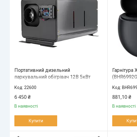
Портативний дизельний
Гарнітура 
паркувальний обігрівач 12В 5кВт
(BHR6992GL
22600
BHR69
6 450 ₴
881,10 ₴
В наявності
В наявності
Купити
Купи