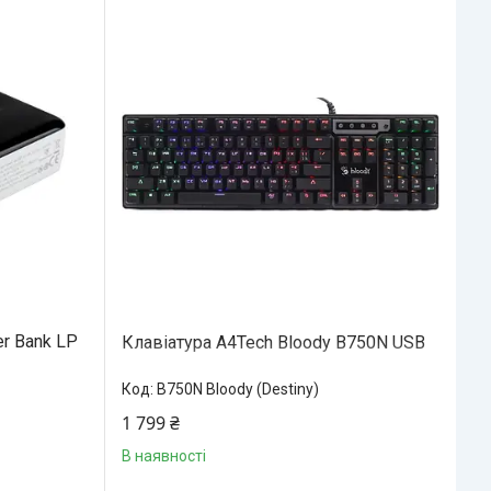
r Bank LP
Клавіатура A4Tech Bloody B750N USB
B750N Bloody (Destiny)
1 799 ₴
В наявності