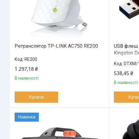
Ретранслятор TP-LINK AC750 RE200
USB флеш 
Kingston D
RE200
(DTXM/128
DTXM/
1 297,18 ₴
538,45 ₴
В наявності
В наявності
Купити
Купи
Новинка