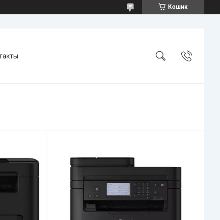
Кошик
такты