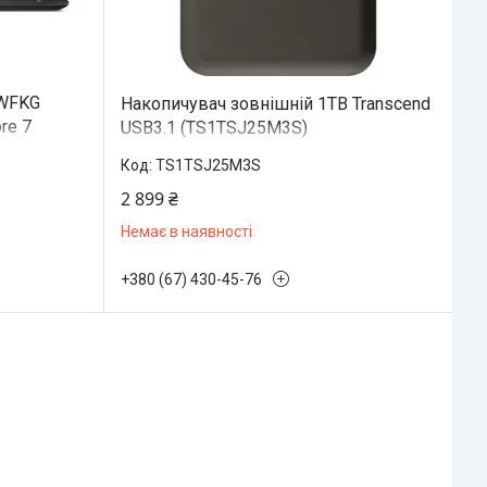
RWFKG
Накопичувач зовнішній 1TB Transcend
re 7
USB3.1 (TS1TSJ25M3S)
DOS)
TS1TSJ25M3S
2 899 ₴
Немає в наявності
+380 (67) 430-45-76