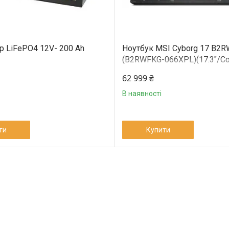
р LiFePO4 12V- 200 Ah
Ноутбук MSI Cyborg 17 B2
(B2RWFKG-066XPL)(17.3"/Co
240H/16/RTX5060/SSD512/
62 999 ₴
В наявності
ти
Купити