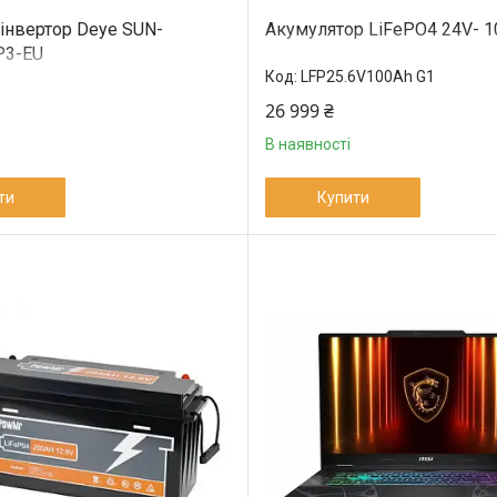
 інвертор Deye SUN-
Акумулятор LiFePO4 24V- 10
P3-EU
LFP25.6V100Ah G1
26 999 ₴
В наявності
ти
Купити