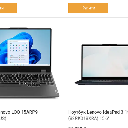
ти
Купити
enovo LOQ 15ARP9
Ноутбук Lenovo IdeaPad 3 1
US)
(82RK018XRA) 15.6"