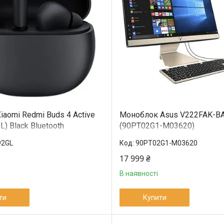
Xiaomi Redmi Buds 4 Active
Моноблок Asus V222FAK-B
) Black Bluetooth
(90PT02G1-M03620)
92GL
90PT02G1-M03620
17 999 ₴
В наявності
ти
Купити