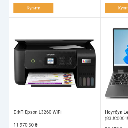
Купити
Купи
БФП Epson L3260 WiFi
Ноутбук L
(83JC0001
11 970,50 ₴