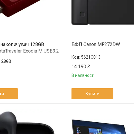
накопичувач 128GB
БФП Canon MF272DW
ataTraveler Exodia M USB3.2
GB)
5621C013
128GB
14 190 ₴
В наявності
ти
Купити