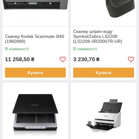
Сканер штрих-коду
Сканер Kodak Scanmate i940
Symbol/Zebra LS2208
(1960988)
(LS2208-SR20007R-UR)
В наявності
В наявності
11 258,50
3 230,70
₴
₴
Купити
Купити