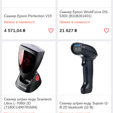
Сканер Epson WorkForce DS-
Сканер Epson Perfection V19
530II (B11B261401)
Немає в наявності
Немає в наявності
4 571,04
21 627
₴
₴
Сканер штрих-коду Scantech
Libra L-7080i 2D
Сканер штрих-коду Supoin I2-
(7180C1490781684)
B 2D bluetooth (I2-B)