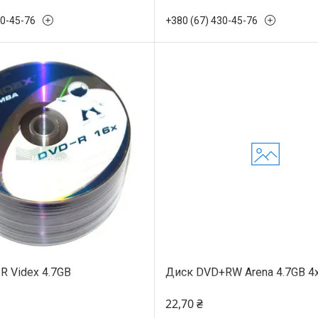
30-45-76
+380 (67) 430-45-76
R Videx 4.7GB
Диск DVD+RW Arena 4.7GB 4
22,70 ₴