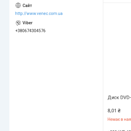
http://www.venec.com.ua
+380674304576
Диск DVD-
8,01 ₴
Немає в ная