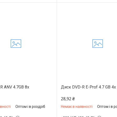
R ANV 4.7GB 8x
Диск DVD-R E-Prof 4.7 GB 4x
28,92 ₴
вності
Оптом і в роздріб
Немає в наявності
Оптом і в р