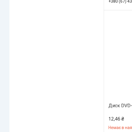
+380 (67) 4
Диск DVD-
12,46 ₴
Немає в ная