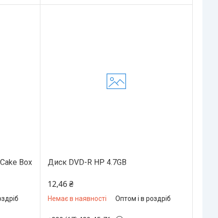
 Cake Box
Диск DVD-R HP 4.7GB
12,46 ₴
оздріб
Немає в наявності
Оптом і в роздріб