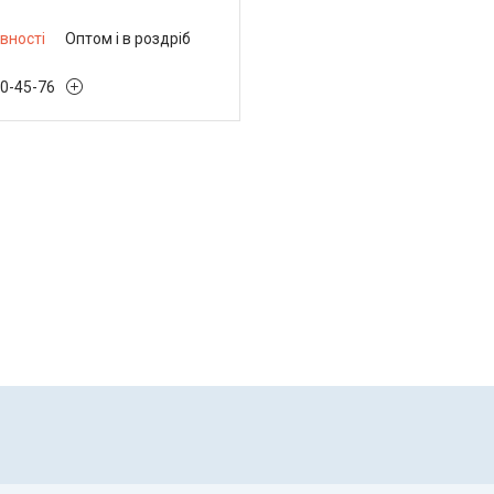
вності
Оптом і в роздріб
30-45-76