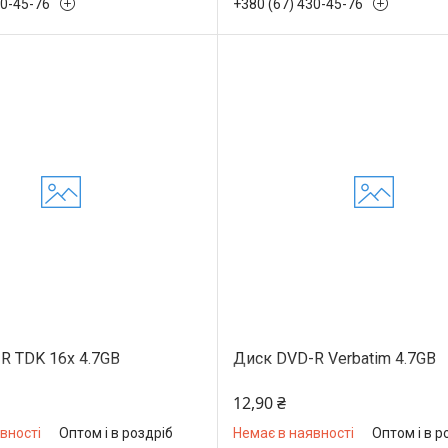
30-45-76
+380 (67) 430-45-76
R TDK 16x 4.7GB
Диск DVD-R Verbatim 4.7GB
12,90 ₴
вності
Оптом і в роздріб
Немає в наявності
Оптом і в р