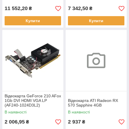
11 552,20
7 342,50
₴
₴
Купити
Купити
Відеокарта GeForce 210 AFox
1Gb DVI HDMI VGA LP
Відеокарта ATI Radeon RX
(AF240-1024D3L2)
570 Sapphire 4GB
В наявності
В наявності
2 006,95
2 937
₴
₴