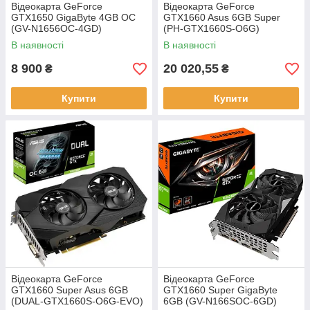
Відеокарта GeForce
Відеокарта GeForce
GTX1650 GigaByte 4GB OC
GTX1660 Asus 6GB Super
(GV-N1656OC-4GD)
(PH-GTX1660S-O6G)
В наявності
В наявності
8 900
20 020,55
₴
₴
Купити
Купити
Відеокарта GeForce
Відеокарта GeForce
GTX1660 Super Asus 6GB
GTX1660 Super GigaByte
(DUAL-GTX1660S-O6G-EVO)
6GB (GV-N166SOC-6GD)