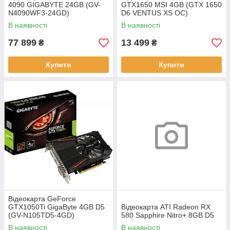
4090 GIGABYTE 24GB (GV-
GTX1650 MSI 4GB (GTX 1650
N4090WF3-24GD)
D6 VENTUS XS OC)
В наявності
В наявності
77 899
13 499
₴
₴
Купити
Купити
Відеокарта GeForce
GTX1050Ti GigaByte 4GB D5
Відеокарта ATI Radeon RX
(GV-N105TD5-4GD)
580 Sapphire Nitro+ 8GB D5
В наявності
В наявності