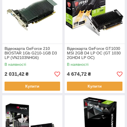
Відеокарта GeForce 210
Відеокарта GeForce GT1030
BIOSTAR 1Gb G210-1GB D3
MSI 2GB D4 LP OC (GT 1030
LP (VN2103NHG6)
2GHD4 LP OC)
В наявності
В наявності
2 031,42
4 674,72
₴
₴
Купити
Купити