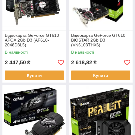
Відеокарта GeForce GT610
Відеокарта GeForce GT610
AFOX 2Gb D3 (AF610-
BIOSTAR 2Gb D3
2048D3L5)
(VN6103THX6)
В наявності
В наявності
2 447,50
2 618,82
₴
₴
Купити
Купити