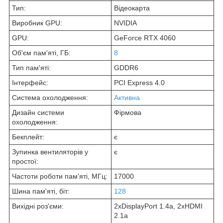
Тип:
Відеокарта
Виробник GPU:
NVIDIA
GPU:
GeForce RTX 4060
Об'єм пам'яті, ГБ:
8
Тип пам'яті:
GDDR6
Інтерфейс:
PCI Express 4.0
Система охолодження:
Активна
Дизайн системи
Фірмова
охолодження:
Бекплейт:
є
Зупинка вентиляторів у
є
простої:
Частоти роботи пам'яті, МГц:
17000
Шина пам'яті, біт:
128
Вихідні роз'єми:
2xDisplayPort 1.4а, 2xHDMI
2.1а