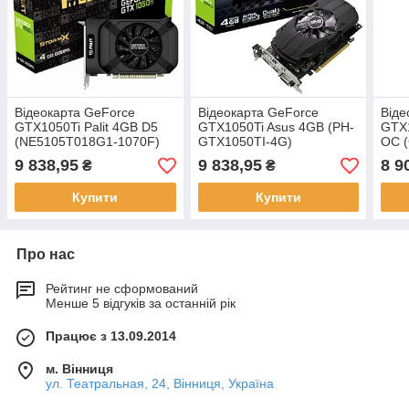
Відеокарта GeForce
Відеокарта GeForce
Віде
GTX1050Ti Palit 4GB D5
GTX1050Ti Asus 4GB (PH-
GTX
(NE5105T018G1-1070F)
GTX1050TI-4G)
OC 
9 838,95
9 838,95
8 9
₴
₴
Купити
Купити
Про нас
Рейтинг не сформований
Менше 5 відгуків за останній рік
Працює з 13.09.2014
м. Вінниця
ул. Театральная, 24, Вінниця, Україна