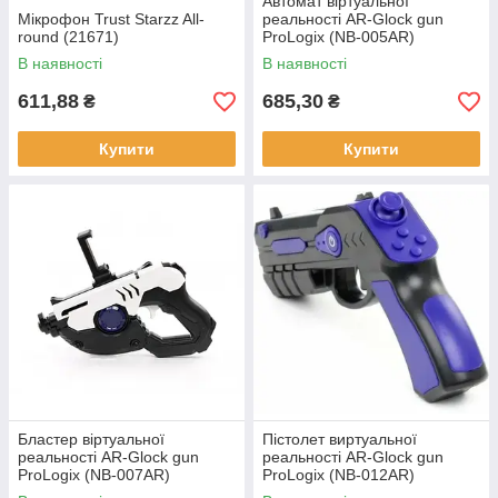
Автомат віртуальної
Мікрофон Trust Starzz All-
реальності AR-Glock gun
round (21671)
ProLogix (NB-005AR)
В наявності
В наявності
611,88
685,30
₴
₴
Купити
Купити
Бластер віртуальної
Пістолет виртуальної
реальності AR-Glock gun
реальності AR-Glock gun
ProLogix (NB-007AR)
ProLogix (NB-012AR)