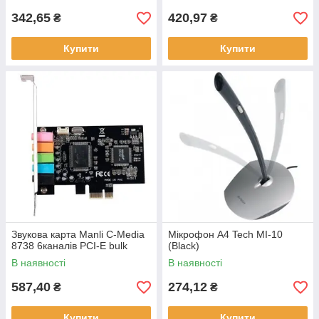
342,65
420,97
₴
₴
Купити
Купити
Звукова карта Manli C-Media
Мікрофон A4 Tech MI-10
8738 6каналів PCI-E bulk
(Black)
В наявності
В наявності
587,40
274,12
₴
₴
Купити
Купити