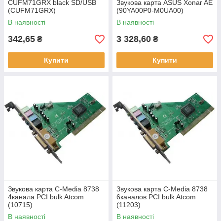
CUFM71GRX black SD/USB
Звукова карта ASUS Xonar AE
(CUFM71GRX)
(90YA00P0-M0UA00)
В наявності
В наявності
342,65
3 328,60
₴
₴
Купити
Купити
Звукова карта C-Media 8738
Звукова карта C-Media 8738
4канала PCI bulk Atcom
6каналов PCI bulk Atcom
(10715)
(11203)
В наявності
В наявності