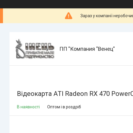
Зараз у компанії неробочи
ПП "Компания "Венец"
Відеокарта ATI Radeon RX 470 PowerC
В наявності
Оптом і в роздріб