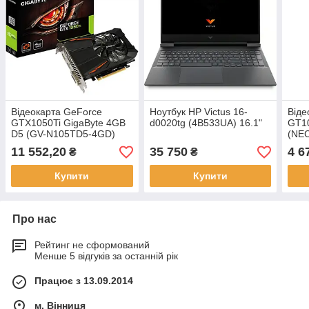
Відеокарта GeForce
Ноутбук HP Victus 16-
Віде
GTX1050Ti GigaByte 4GB
d0020tg (4B533UA) 16.1"
GT10
D5 (GV-N105TD5-4GD)
(NE
11 552,20
35 750
4 6
₴
₴
Купити
Купити
Про нас
Рейтинг не сформований
Менше 5 відгуків за останній рік
Працює з 13.09.2014
м. Вінниця