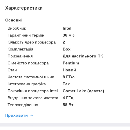
Характеристики
Основні
Виробник
Intel
Гарантійний термін
36 міс
Кількість ядер процесора
2
Комплектація
Box
Призначення
Для настільного ПК
Сімейство процесора
Pentium
Стан
Новий
Частота системної шини
8 ГТ/с
Інтегрована графіка
Так
Покоління процесора Intel
Comet Lake (десяте)
Внутрішня тактова частота
4 ГГц
Тепловиділення
58 Вт
Приховати