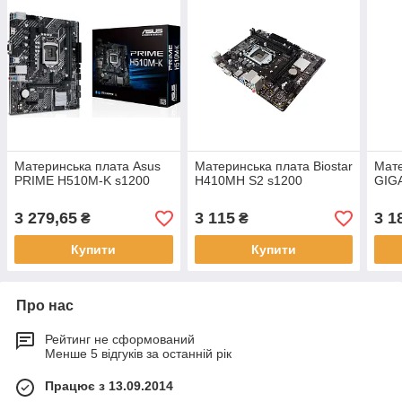
Материнська плата Asus
Материнська плата Biostar
Мате
PRIME H510M-K s1200
H410MH S2 s1200
GIG
3 279,65
3 115
3 1
₴
₴
Купити
Купити
Про нас
Рейтинг не сформований
Менше 5 відгуків за останній рік
Працює з 13.09.2014