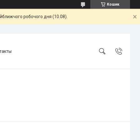
Кошик
айближчого робочого дня (10.08).
такты