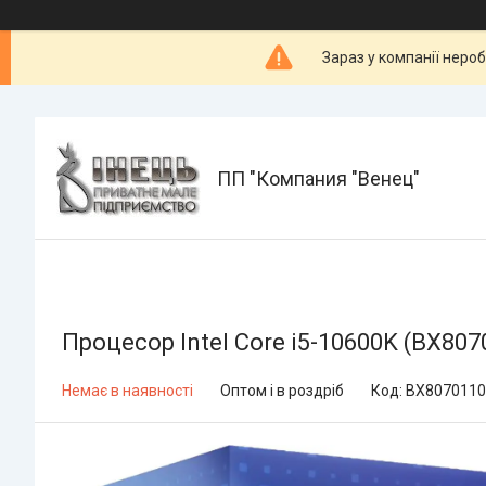
Зараз у компанії неро
ПП "Компания "Венец"
Процесор Intel Core i5-10600K (BX80
Немає в наявності
Оптом і в роздріб
Код:
BX8070110