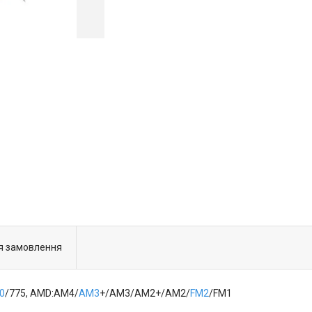
я замовлення
0
/775, AMD:AM4/
AM3
+/AM3/AM2+/AM2/
FM2
/FM1