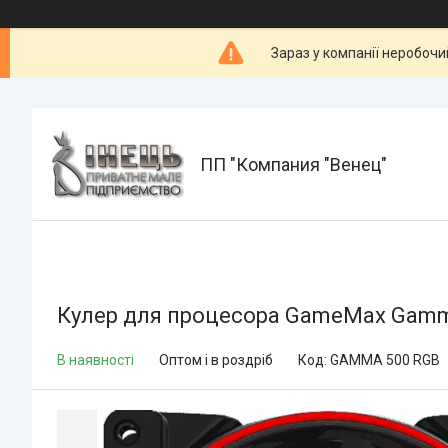
Зараз у компанії неробочи
ПП "Компания "Венец"
Кулер для процесора GameMax Gamm
В наявності
Оптом і в роздріб
Код:
GAMMA 500 RGB