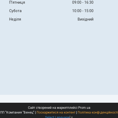
Пʼятниця
09:00
16:30
Субота
10:00
15:00
Неділя
Вихідний
Сайт створений на маркетплейсі
Prom.ua
ПП "Компания "Венец" |
Поскаржитися на контент
|
Політика конфіденційності
Select Language
▼