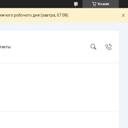
Кошик
жчого робочого дня (завтра, 07.08).
такты