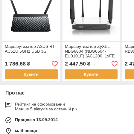
Маршрутизатор ASUS RT-
Маршрутизатор ZyXEL
Марш
AC51U 5GHz USB 3G
NBG6604 (NBG6604-
RB9
EU0101F) (AC1200, 1xFE
WAN, 4xFE LAN,
1 786,68
2 447,50
2 4
₴
₴
Router/AP, 4 антени)
Купити
Купити
Про нас
Рейтинг не сформований
Менше 5 відгуків за останній рік
Працює з 13.09.2014
м. Вінниця