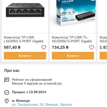
Комутатор TP-LINK
Комутатор TP-LINK TL-
Кому
LS1005G 5-PORT Gigabit
SG1005D 5-PORT Gigabit
SG1
587,40
734,25
1 8
₴
₴
Купити
Купити
Про нас
Рейтинг не сформований
Менше 5 відгуків за останній рік
Працює з 13.09.2014
м. Вінниця
ул. Театральная, 24, Вінниця, Україна