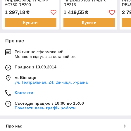
Ретранслятор TP-LINK
Ретранслятор TP-Link
Ретр
AC750 RE200
RE215
RE4
1 297,18
1 419,55
2 7
₴
₴
Купити
Купити
Про нас
Рейтинг не сформований
Менше 5 відгуків за останній рік
Працює з 13.09.2014
м. Вінниця
ул. Театральная, 24, Вінниця, Україна
Контакти
Сьогодні працює з 10:00 до 15:00
Показати весь графік роботи
Про нас