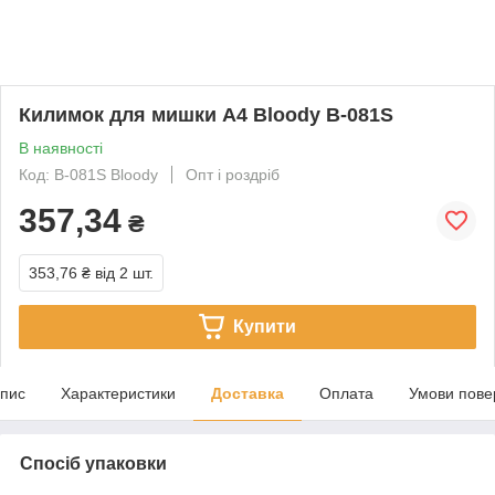
Килимок для мишки A4 Bloody B-081S
В наявності
Код: B-081S Bloody
Опт і роздріб
357,34
₴
353,76 ₴
від 2 шт.
Купити
пис
Характеристики
Доставка
Оплата
Умови пове
Спосіб упаковки