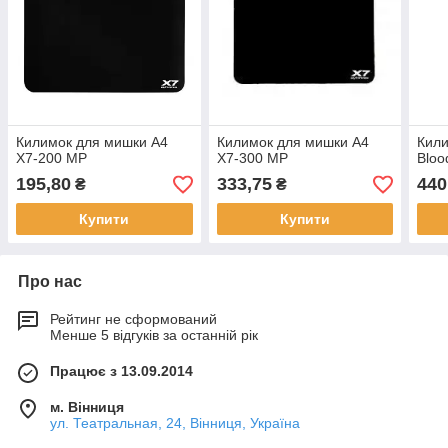
Килимок для мишки A4
Килимок для мишки A4
Кили
X7-200 MP
X7-300 MP
Bloo
195,80
333,75
440
₴
₴
Купити
Купити
Про нас
Рейтинг не сформований
Менше 5 відгуків за останній рік
Працює з 13.09.2014
м. Вінниця
ул. Театральная, 24, Вінниця, Україна