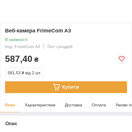
Веб-камера FrimeCom A3
В наявності
Код: FrimeCom A3
Опт і роздріб
587,40
₴
581,53 ₴
від 2 шт.
Купити
Опис
Характеристики
Доставка
Оплата
Умови п
Опис