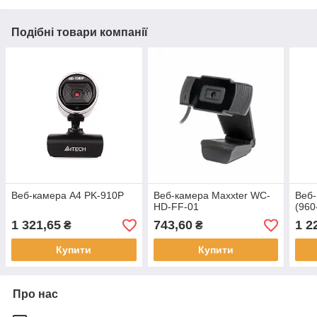
Подібні товари компанії
Веб-камера A4 PK-910P
Веб-камера Maxxter WC-
Веб-
HD-FF-01
(960
1 321,65
743,60
1 2
₴
₴
Купити
Купити
Про нас