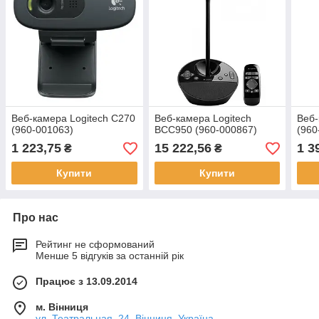
Веб-камера Logitech C270
Веб-камера Logitech
Веб-
(960-001063)
BCC950 (960-000867)
(960
1 223,75
15 222,56
1 3
₴
₴
Купити
Купити
Про нас
Рейтинг не сформований
Менше 5 відгуків за останній рік
Працює з 13.09.2014
м. Вінниця
ул. Театральная, 24, Вінниця, Україна