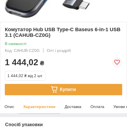
Комутатор Hub USB Type-C Baseus 6-in-1 USB
3.1 (CAHUB-CZ0G)
В наявності
Код: CAHUB-CZ0G
Опт і роздріб
1 444,02
₴
1 444,02 ₴
від 2 шт.
Купити
Опис
Характеристики
Доставка
Оплата
Умови 
Спосіб упаковки