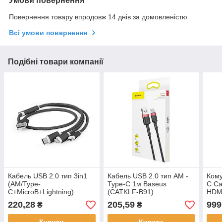
Умови повернення
Повернення товару впродовж 14 днів за домовленістю
Всі умови повернення
Подібні товари компанії
Кабель USB 2.0 тип 3in1
Кабель USB 2.0 тип АM -
Кому
(AM/Type-
Type-C 1м Baseus
C Ca
C+MicroB+Lightning)
(CATKLF-B91)
HDM
Cablexpert (CC-USB2-
C,1х
220,28
205,59
999
₴
₴
AM31-1M-G)
COM