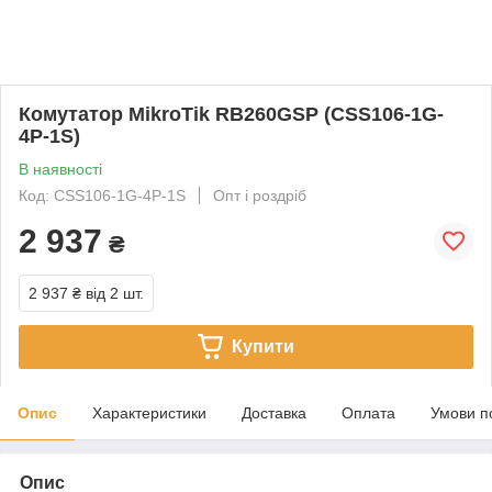
Комутатор MikroTik RB260GSP (CSS106-1G-
4P-1S)
В наявності
Код: CSS106-1G-4P-1S
Опт і роздріб
2 937
₴
2 937 ₴
від 2 шт.
Купити
Опис
Характеристики
Доставка
Оплата
Умови п
Опис