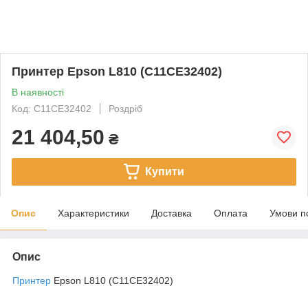
Принтер Epson L810 (C11CE32402)
В наявності
Код: C11CE32402
Роздріб
21 404,50
₴
Купити
Опис
Характеристики
Доставка
Оплата
Умови п
Опис
Принтер
Epson L810 (C11CE32402)