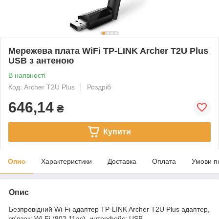
Мережева плата WiFi TP-LINK Archer T2U Plus
USB з антеною
В наявності
Код: Archer T2U Plus
Роздріб
646,14
₴
Купити
Опис
Характеристики
Доставка
Оплата
Умови п
Опис
Безпровідний Wi-Fi адаптер TP-LINK Archer T2U Plus адаптер,
зв'язок: Wi-Fi (802.11ac), интерфейс: USB