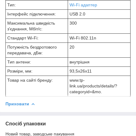
Тип:
Wi-Fi адаптер
Інтерфейс підключення:
USB 2.0
Максимальна швидкість
300
з'єднання, Мбіт/с:
Стандарт Wi-Fi:
Wi-Fi 802.11n
Потужність бездротового
20
передавача, дБм:
Тип антени:
внутрішня
Розміри, мм:
93,5x26x11
Товар на сайті бренду:
www.tp-
link.ua/products/details/?
categoryid=&mo.
Приховати
Спосіб упаковки
Новий товар, заводське пакування