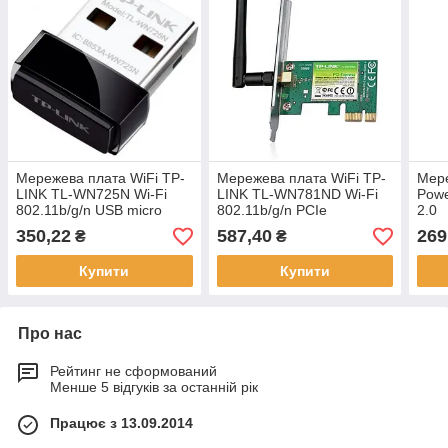
Мережева плата WiFi TP-
Мережева плата WiFi TP-
Мере
LINK TL-WN725N Wi-Fi
LINK TL-WN781ND Wi-Fi
Pow
802.11b/g/n USB micro
802.11b/g/n PCIe
2.0
350,22
587,40
269
₴
₴
Купити
Купити
Про нас
Рейтинг не сформований
Менше 5 відгуків за останній рік
Працює з 13.09.2014