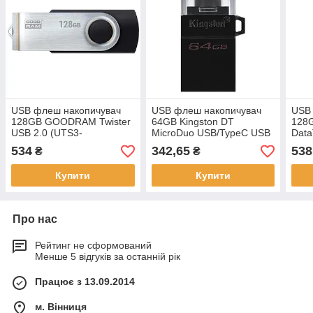
USB флеш накопичувач
USB флеш накопичувач
USB
128GB GOODRAM Twister
64GB Kingston DT
128G
USB 2.0 (UTS3-
MicroDuo USB/TypeC USB
Data
1280K0R11)
3.0 (DTDUO3G2/64GB)
USB
534
342,65
538
₴
₴
Купити
Купити
Про нас
Рейтинг не сформований
Менше 5 відгуків за останній рік
Працює з 13.09.2014
м. Вінниця