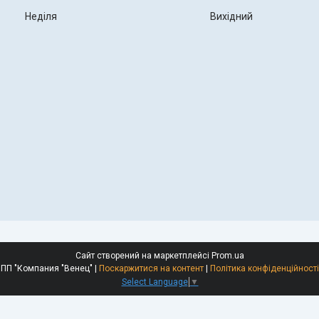
Неділя
Вихідний
Сайт створений на маркетплейсі
Prom.ua
ПП "Компания "Венец" |
Поскаржитися на контент
|
Політика конфіденційності
Select Language
▼