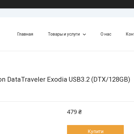
Главная
Товары и услуги
О нас
Кон
n DataTraveler Exodia USB3.2 (DTX/128GB)
479 ₴
Купити