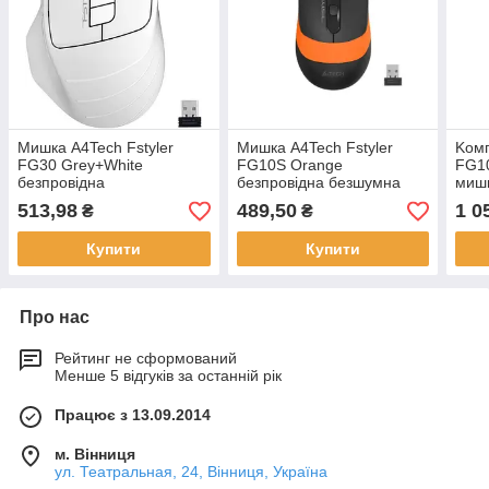
Мишка A4Tech Fstyler
Мишка A4Tech Fstyler
Kомп
FG30 Grey+White
FG10S Orange
FG10
безпровідна
безпровідна безшумна
мишк
513,98
489,50
1 0
₴
₴
Купити
Купити
Про нас
Рейтинг не сформований
Менше 5 відгуків за останній рік
Працює з 13.09.2014
м. Вінниця
ул. Театральная, 24, Вінниця, Україна