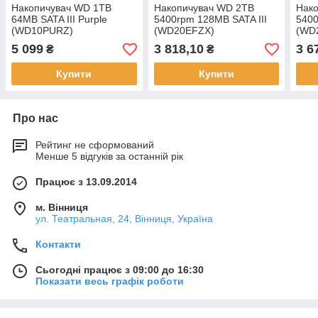
Накопичувач WD 1TB
Накопичувач WD 2TB
Нак
64MB SATA III Purple
5400rpm 128MB SATA III
5400
(WD10PURZ)
(WD20EFZX)
(WD
5 099
3 818,10
3 6
₴
₴
Купити
Купити
Про нас
Рейтинг не сформований
Менше 5 відгуків за останній рік
Працює з 13.09.2014
м. Вінниця
ул. Театральная, 24, Вінниця, Україна
Контакти
Сьогодні працює з 09:00 до 16:30
Показати весь графік роботи