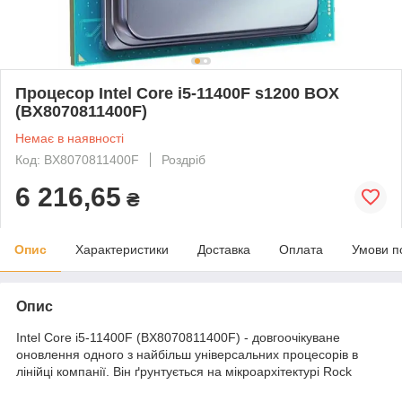
Процесор Intel Core i5-11400F s1200 BOX
(BX8070811400F)
Немає в наявності
Код: BX8070811400F
Роздріб
6 216,65
₴
Опис
Характеристики
Доставка
Оплата
Умови п
Опис
Intel Core i5-11400F (BX8070811400F) - довгоочікуване
оновлення одного з найбільш універсальних процесорів в
лінійці компанії. Він ґрунтується на мікроархітектурі Rock