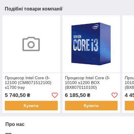
Подібні товари компанії
Процесор Intel Core i3-
Процесор Intel Core i3-
Проц
12100 (CM8071512100)
10100 s1200 BOX
101
s1700 tray
(BX8070110100)
(BX
5 740,50
6 185,50
4 4
₴
₴
Купити
Купити
Про нас