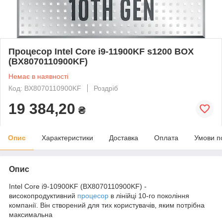
Процесор Intel Core i9-11900KF s1200 BOX
(BX8070110900KF)
Немає в наявності
Код: BX8070110900KF
Роздріб
19 384,20
₴
Опис
Характеристики
Доставка
Оплата
Умови п
Опис
Intel Core i9-10900KF (BX8070110900KF) -
високопродуктивний
процесор
в лінійці 10-го покоління
компанії. Він створений для тих користувачів, яким потрібна
максимальна