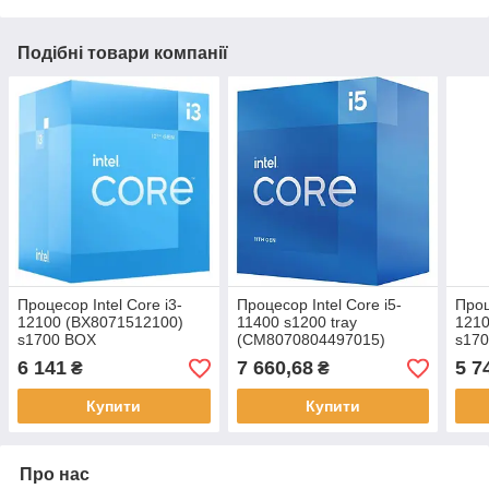
Подібні товари компанії
Процесор Intel Core i3-
Процесор Intel Core i5-
Проц
12100 (BX8071512100)
11400 s1200 tray
121
s1700 BOX
(CM8070804497015)
s170
6 141
7 660,68
5 7
₴
₴
Купити
Купити
Про нас