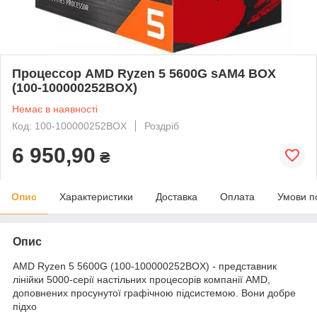
Процессор AMD Ryzen 5 5600G sAM4 BOX
(100-100000252BOX)
Немає в наявності
Код: 100-100000252BOX
Роздріб
6 950,90
₴
Опис
Характеристики
Доставка
Оплата
Умови п
Опис
AMD Ryzen 5 5600G (100-100000252BOX) - представник
лінійки 5000-серії настільних процесорів компанії AMD,
доповнених просунутої графічною підсистемою. Вони добре
підхо