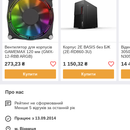
Вентилятор для корпусів
Корпус 2E BASIS без БЖ
Віде
GAMEMAX 120 мм (GMX-
(2E-RD860-3U)
3050
12-RBB ARGB)
N30
273,23
1 150,32
14 
₴
₴
Купити
Купити
Про нас
Рейтинг не сформований
Менше 5 відгуків за останній рік
Працює з 13.09.2014
м. Вінниця