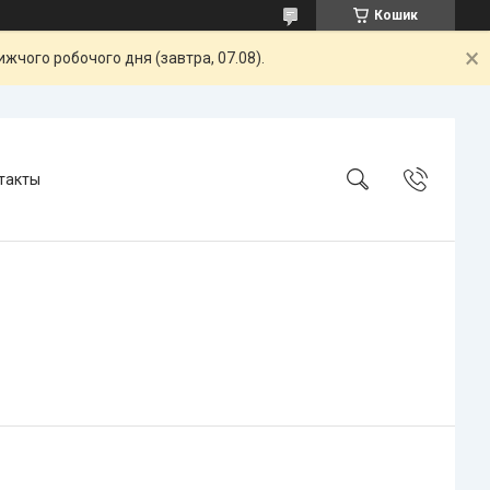
Кошик
жчого робочого дня (завтра, 07.08).
такты