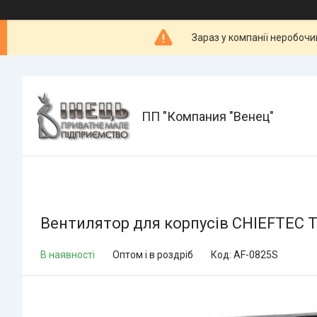
Зараз у компанії неробочи
ПП "Компания "Венец"
Вентилятор для корпусів CHIEFTEC Th
В наявності
Оптом і в роздріб
Код:
AF-0825S