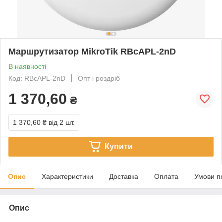
Маршрутизатор MikroTik RBcAPL-2nD
В наявності
Код: RBcAPL-2nD
Опт і роздріб
1 370,60
₴
1 370,60 ₴
від 2 шт.
Купити
Опис
Характеристики
Доставка
Оплата
Умови п
Опис