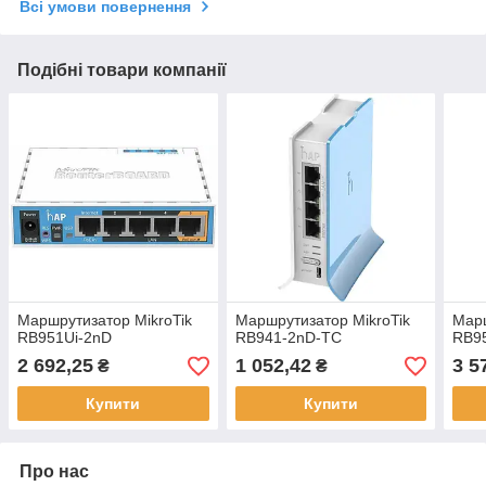
Всі умови повернення
Подібні товари компанії
Маршрутизатор MikroTik
Маршрутизатор MikroTik
Марш
RB951Ui-2nD
RB941-2nD-TC
RB9
2 692,25
1 052,42
3 5
₴
₴
Купити
Купити
Про нас