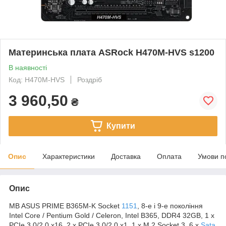
Материнська плата ASRock H470M-HVS s1200
В наявності
Код: H470M-HVS
Роздріб
3 960,50
₴
Купити
Опис
Характеристики
Доставка
Оплата
Умови п
Опис
MB ASUS PRIME B365M-K Socket
1151
, 8-е і 9-е покоління
Intel Core / Pentium Gold / Celeron, Intel В365, DDR4 32GB, 1 x
PCIe 3.0/2.0 x16, 2 x PCIe 3.0/2.0 x1, 1 x M.2 Socket 3, 6 x
Sata