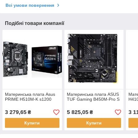
Всі умови повернення
Подібні товари компанії
Материнська плата Asus
Материнська плата ASUS
Мате
PRIME H510M-K s1200
TUF Gaming B450M-Pro S
H41
3 279,65
5 825,05
3 1
₴
₴
Купити
Купити