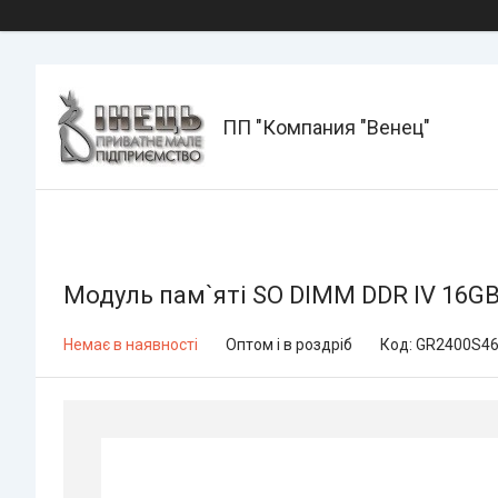
ПП "Компания "Венец"
Модуль пам`яті SO DIMM DDR IV 16G
Немає в наявності
Оптом і в роздріб
Код:
GR2400S46