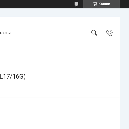
Кошик
такты
L17/16G)