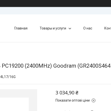
Главная
Товары и услуги
О нас
Кон
B PC19200 (2400MHz) Goodram (GR2400S464
4L17/16G
3 034,90 ₴
Показати оптові ціни