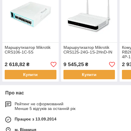
Маршрутизатор Mikrotik
Маршрутизатор Mikrotik
Кому
CRS106-1C-5S
CRS125-24G-1S-2HnD-IN
RB2
4P-1
2 618,82
9 545,25
2 9
₴
₴
Купити
Купити
Про нас
Рейтинг не сформований
Менше 5 відгуків за останній рік
Працює з 13.09.2014
м. Вінниця