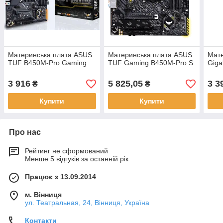
Материнська плата ASUS
Материнська плата ASUS
Мате
TUF B450M-Pro Gaming
TUF Gaming B450M-Pro S
Giga
3 916
5 825,05
3 3
₴
₴
Купити
Купити
Про нас
Рейтинг не сформований
Менше 5 відгуків за останній рік
Працює з 13.09.2014
м. Вінниця
ул. Театральная, 24, Вінниця, Україна
Контакти