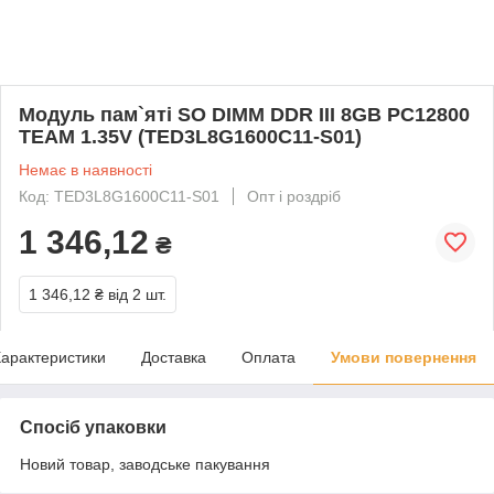
Модуль пам`яті SO DIMM DDR III 8GB PC12800
TEAM 1.35V (TED3L8G1600C11-S01)
Немає в наявності
Код: TED3L8G1600C11-S01
Опт і роздріб
1 346,12
₴
1 346,12 ₴
від 2 шт.
арактеристики
Доставка
Оплата
Умови повернення
Спосіб упаковки
Новий товар, заводське пакування