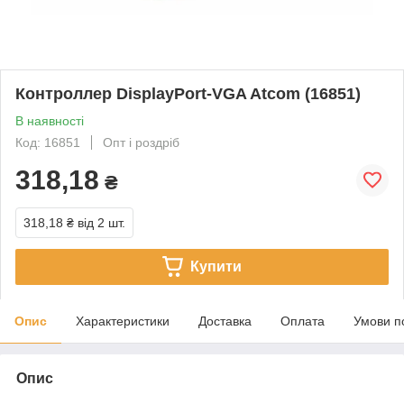
Контроллер DisplayPort-VGA Atcom (16851)
В наявності
Код: 16851
Опт і роздріб
318,18
₴
318,18 ₴
від 2 шт.
Купити
Опис
Характеристики
Доставка
Оплата
Умови п
Опис