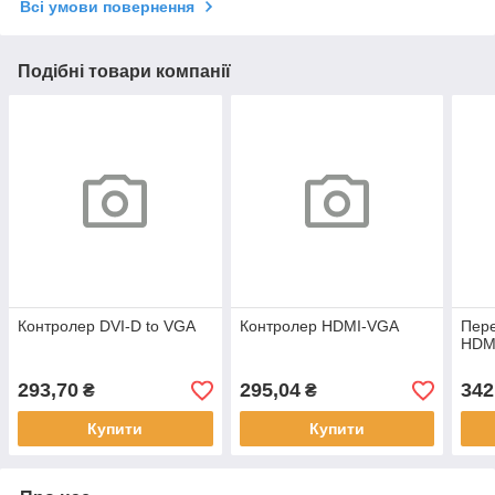
Всі умови повернення
Подібні товари компанії
Контролер DVI-D to VGA
Контролер HDMI-VGA
Пере
HDM
293,70
295,04
342
₴
₴
Купити
Купити