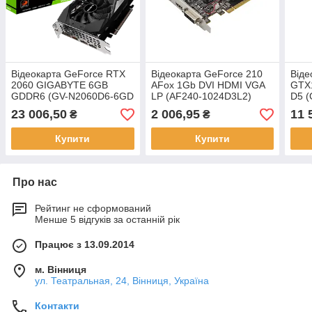
Відеокарта GeForce RTX
Відеокарта GeForce 210
Віде
2060 GIGABYTE 6GB
AFox 1Gb DVI HDMI VGA
GTX1
GDDR6 (GV-N2060D6-6GD
LP (AF240-1024D3L2)
D5 
2.0)
23 006,50
2 006,95
11 
₴
₴
Купити
Купити
Про нас
Рейтинг не сформований
Менше 5 відгуків за останній рік
Працює з 13.09.2014
м. Вінниця
ул. Театральная, 24, Вінниця, Україна
Контакти