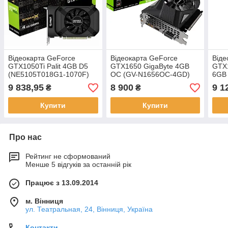
Відеокарта GeForce
Відеокарта GeForce
Віде
GTX1050Ti Palit 4GB D5
GTX1650 GigaByte 4GB
GTX1
(NE5105T018G1-1070F)
OC (GV-N1656OC-4GD)
6GB
9 838,95
8 900
9 1
₴
₴
Купити
Купити
Про нас
Рейтинг не сформований
Менше 5 відгуків за останній рік
Працює з 13.09.2014
м. Вінниця
ул. Театральная, 24, Вінниця, Україна
Контакти