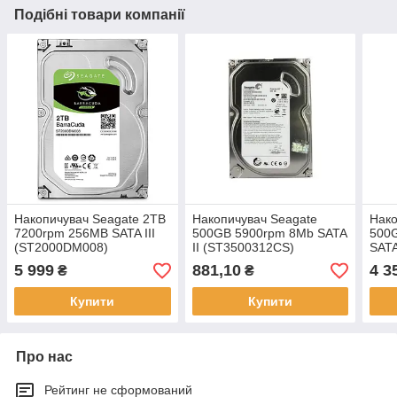
Подібні товари компанії
Накопичувач Seagate 2TB
Накопичувач Seagate
Нако
7200rpm 256MB SATA III
500GB 5900rpm 8Mb SATA
500
(ST2000DM008)
II (ST3500312CS)
SATA
5 999
881,10
4 3
₴
₴
Купити
Купити
Про нас
Рейтинг не сформований