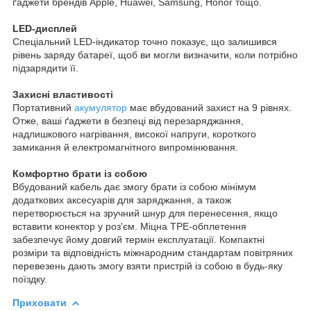
ґаджети брендів Apple, Huawei, Samsung, Honor тощо.
LED-дисплей
Спеціальний LED-індикатор точно показує, що залишився
рівень заряду батареї, щоб ви могли визначити, коли потрібно
підзарядити її.
Захисні властивості
Портативний
акумулятор
має вбудований захист на 9 рівнях.
Отже, ваші ґаджети в безпеці від перезаряджання,
надлишкового нагрівання, високої напруги, короткого
замикання й електромагнітного випромінювання.
Комфортно брати із собою
Вбудований кабель дає змогу брати із собою мінімум
додаткових аксесуарів для заряджання, а також
перетворюється на зручний шнур для перенесення, якщо
вставити конектор у роз'єм. Міцна TPE-обплетення
забезпечує йому довгий термін експлуатації. Компактні
розміри та відповідність міжнародним стандартам повітряних
перевезень дають змогу взяти пристрій із собою в будь-яку
поїздку.
Приховати