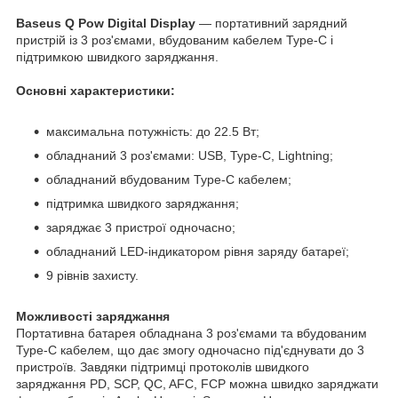
Baseus Q Pow Digital Display
— портативний зарядний
пристрій із 3 роз'ємами, вбудованим кабелем Type-C і
підтримкою швидкого заряджання.
Основні характеристики:
максимальна потужність: до 22.5 Вт;
обладнаний 3 роз'ємами: USB, Type-C, Lightning;
обладнаний вбудованим Type-C кабелем;
підтримка швидкого заряджання;
заряджає 3 пристрої одночасно;
обладнаний LED-індикатором рівня заряду батареї;
9 рівнів захисту.
Можливості заряджання
Портативна батарея обладнана 3 роз'ємами та вбудованим
Type-C кабелем, що дає змогу одночасно під'єднувати до 3
пристроїв. Завдяки підтримці протоколів швидкого
заряджання PD, SCP, QC, AFC, FCP можна швидко заряджати