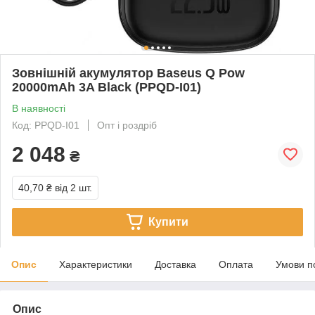
Зовнішній акумулятор Baseus Q Pow
20000mAh 3A Black (PPQD-I01)
В наявності
Код: PPQD-I01
Опт і роздріб
2 048
₴
40,70 ₴
від 2 шт.
Купити
Опис
Характеристики
Доставка
Оплата
Умови п
Опис