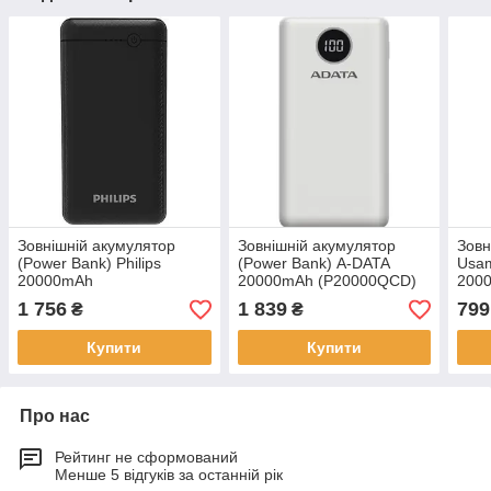
Зовнішній акумулятор
Зовнішній акумулятор
Зовн
(Power Bank) Philips
(Power Bank) A-DATA
Usa
20000mAh
20000mAh (P20000QCD)
2000
(DLP1720CB/97)
(20
1 756
1 839
799
₴
₴
Купити
Купити
Про нас
Рейтинг не сформований
Менше 5 відгуків за останній рік