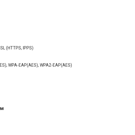
SSL (HTTPS, IPPS)
AES), WPA-EAP(AES), WPA2-EAP(AES)
ом