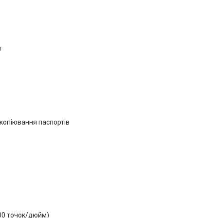
т
, копіювання паспортів
600 точок/дюйм)