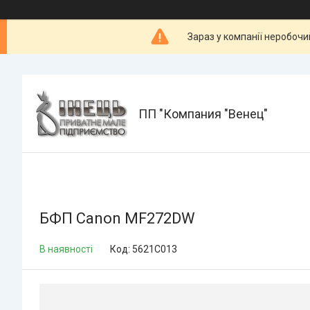
Зараз у компанії неробочи
ПП "Компания "Венец"
БФП Canon MF272DW
В наявності
Код:
5621C013