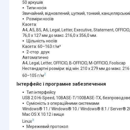
50 аркушів
Типи носія
Звичайний, відновлений, цупкий, тонкий, канцелярський,
Розміри носіїв
Касета:
A4, A5, B5, A6, Legal, Letter, Executive, Statement, OFFIC
76,0 x 127 мм до макс. 216,0 х 356,0 мм.
Щільність носіїв
Касета: 60–163 г/м²
2-стор. друк
Автоматично
A4, Legal, Letter, OFFICIO, B-OFFICIO, M-OFFICIO, Foolscap
Нестандартні розміри: від мін. 210 x 279 мм до макс. 216
2
60–105 г/м
Інтерфейс і програмне забезпечення
Тип інтерфейсу
USB 2.0 Hi-Speed, 10BASE-T/100BASE-TX, безпроводов
Сумісність з операційними системами
Windows® 11 / Windows® 10 / Windows® 8.1 / Server® 20
Mac OS X 10.12 і вище
3
Linux
Мережевий протокол