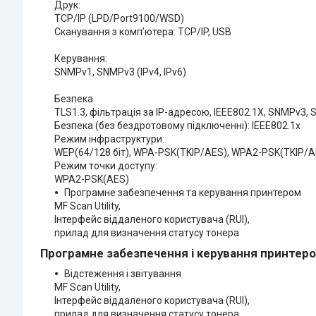
Друк:
TCP/IP (LPD/Port9100/WSD)
Сканування з комп’ютера: TCP/IP, USB
Керування:
SNMPv1, SNMPv3 (IPv4, IPv6)
Безпека
TLS1.3, фільтрація за IP-адресою, IEEE802.1X, SNMPv3, 
Безпека (без бездротовому підключенні): IEEE802.1x
Режим інфраструктури:
WEP(64/128 біт), WPA-PSK(TKIP/AES), WPA2-PSK(TKIP/
Режим точки доступу:
WPA2-PSK(AES)
Програмне забезпечення та керування принтером
MF Scan Utility,
Інтерфейс віддаленого користувача (RUI),
прилад для визначення статусу тонера
Програмне забезпечення і керування принтер
Відстеження і звітування
MF Scan Utility,
Інтерфейс віддаленого користувача (RUI),
прилад для визначення статусу тонера