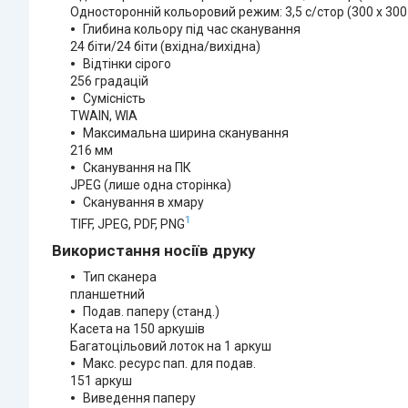
Односторонній кольоровий режим: 3,5 с/стор (300 x 30
Глибина кольору під час сканування
24 біти/24 біти (вхідна/вихідна)
Відтінки сірого
256 градацій
Сумісність
TWAIN, WIA
Максимальна ширина сканування
216 мм
Сканування на ПК
JPEG (лише одна сторінка)
Сканування в хмару
1
TIFF, JPEG, PDF, PNG
Використання носіїв друку
Тип сканера
планшетний
Подав. паперу (станд.)
Касета на 150 аркушів
Багатоцільовий лоток на 1 аркуш
Макс. ресурс пап. для подав.
151 аркуш
Виведення паперу