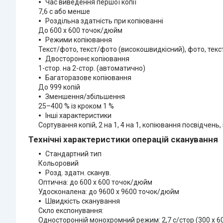
Час виведення першої копії
7,6 с або менше
Роздільна здатність при копіюванні
До 600 x 600 точок/дюйм
Режими копіювання
Текст/фото, текст/фото (високошвидкісний), фото, текс
Двостороннє копіювання
1-стор. на 2-стор. (автоматично)
Багаторазове копіювання
До 999 копій
Зменшення/збільшення
25–400 % із кроком 1 %
Інші характеристики
Сортування копій, 2 на 1, 4 на 1, копіювання посвідчень
Технічні характеристики операцій сканування
Стандартний тип
Кольоровий
Розд. здатн. сканув.
Оптична: до 600 x 600 точок/дюйм
Удосконалена: до 9600 x 9600 точок/дюйм
Швидкість сканування
Скло експонування:
Односторонній монохромний режим: 2,7 с/стор (300 x 