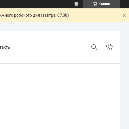
Кошик
жчого робочого дня (завтра, 07.08).
такты