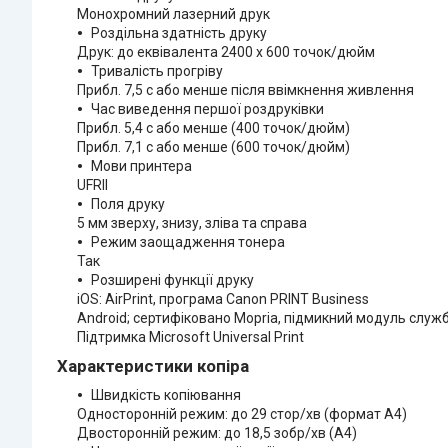
Монохромний лазерний друк
Роздільна здатність друку
Друк: до еквівалента 2400 x 600 точок/дюйм
Тривалість прогріву
Прибл. 7,5 с або менше після ввімкнення живлення
Час виведення першої роздруківки
Прибл. 5,4 с або менше (400 точок/дюйм)
Прибл. 7,1 с або менше (600 точок/дюйм)
Мови принтера
UFRII
Поля друку
5 мм зверху, знизу, зліва та справа
Режим заощадження тонера
Так
Розширені функції друку
iOS: AirPrint, програма Canon PRINT Business
Android; сертифіковано Mopria, підмикний модуль служ
Підтримка Microsoft Universal Print
Характеристики копіра
Швидкість копіювання
Односторонній режим: до 29 стор/хв (формат A4)
Двосторонній режим: до 18,5 зобр/хв (A4)