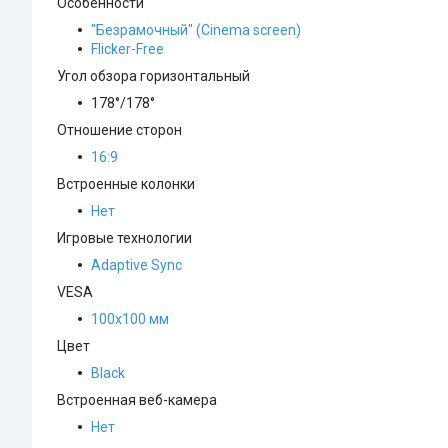
Особенности
"Безрамочный" (Сinema screen)
Flicker-Free
Угол обзора горизонтальный
178°/178°
Отношение сторон
16:9
Встроенные колонки
Нет
Игровые технологии
Adaptive Sync
VESA
100х100 мм
Цвет
Black
Встроенная веб-камера
Нет