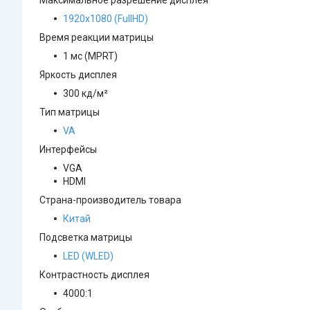
Максимальное разрешение дисплея
1920x1080 (FullHD)
Время реакции матрицы
1 мс (MPRT)
Яркость дисплея
300 кд/м²
Тип матрицы
VA
Интерфейсы
VGA
HDMI
Страна-производитель товара
Китай
Подсветка матрицы
LED (WLED)
Контрастность дисплея
4000:1