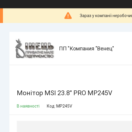
Зараз у компанії неробочи
ПП "Компания "Венец"
Монітор MSI 23.8" PRO MP245V
В наявності
Код:
MP245V