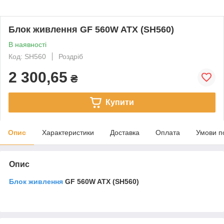
Блок живлення GF 560W ATX (SH560)
В наявності
Код: SH560
Роздріб
2 300,65
₴
Купити
Опис
Характеристики
Доставка
Оплата
Умови п
Опис
Блок живлення
GF 560W ATX (SH560)