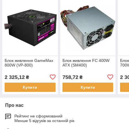
Блок живлення GameMax
Блок живлення FC 400W
Бло
800W (VP-800)
ATX (SM400)
700
2 325,12
758,72
2 3
₴
₴
Купити
Купити
Про нас
Рейтинг не сформований
Менше 5 відгуків за останній рік