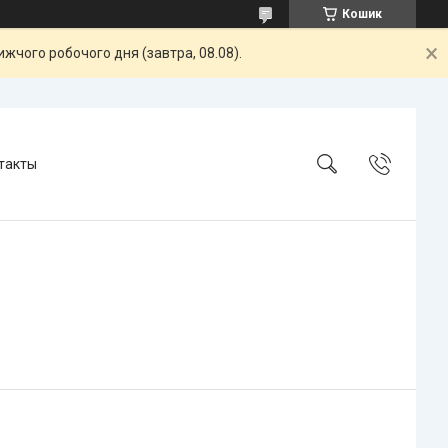
Кошик
жчого робочого дня (завтра, 08.08).
такты