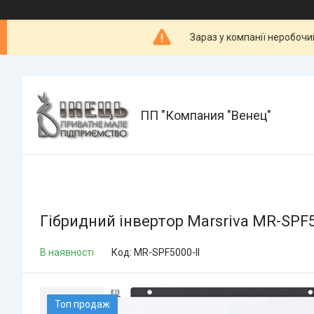
Зараз у компанії неробочи
ПП "Компания "Венец"
Гібридний інвертор Marsriva MR-SPF5
В наявності
Код:
MR-SPF5000-II
Топ продаж