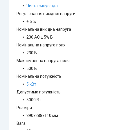
Чиста синусоїда
Регулювання вихідної напруги
± 5 %
Номінальна вихідна напруга
230 AC ± 5% В
Номінальна напруга поля
230 В
Максимальна напруга поля
500 В
Номінальна потужність
5 кВт
Допустима потужність
5000 Вт
Розміри
390x288x110 мм
Вага