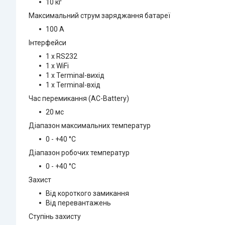
10 кг
Максимальний струм заряджання батареї
100 А
Інтерфейси
1 x RS232
1 x WiFi
1 х Terminal-вихід
1 х Terminal-вхід
Час перемикання (AC-Battery)
20 мс
Діапазон максимальних температур
0 - +40 °С
Діапазон робочих температур
0 - +40 °С
Захист
Від короткого замикання
Від перевантажень
Ступінь захисту