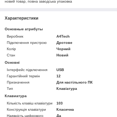
новий товар, повна заводська упаковка
Характеристики
Основные атрибуты
Виробник
A4Tech
Підключення пристрою
Дротове
Колір
Чорний
Стан
Новий
Основні
Інтерфейс підключення
USB
Гарантійний термін
12
Призначення
Для настільного ПК
Тип
Клавіатура
Клавиатура
Кількість клавіш клавіатури
103
Конструкція клавіатури
Класична
Наявність цифрового
Да