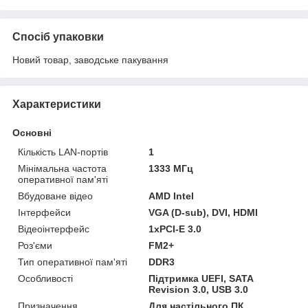
Спосіб упаковки
Новий товар, заводське пакування
Характеристики
Основні
Кількість LAN-портів
1
Мінімальна частота
1333 МГц
оперативної пам'яті
Вбудоване відео
AMD Intel
Інтерфейси
VGA (D-sub), DVI, HDMI
Відеоінтерфейс
1xPCI-E 3.0
Роз'єми
FM2+
Тип оперативної пам'яті
DDR3
Особливості
Підтримка UEFI, SATA
Revision 3.0, USB 3.0
Призначення
Для настільного ПК