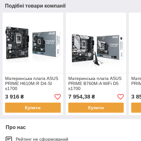
Подібні товари компанії
Материнська плата ASUS
Материнська плата ASUS
Мате
PRIME H610M-R D4-SI
PRIME B760M-A WiFi D5
PRI
s1700
s1700
3 916
7 954,38
3 8
₴
₴
Купити
Купити
Про нас
Рейтинг не сформований