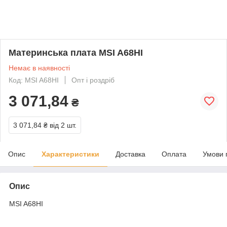
Материнська плата MSI A68HI
Немає в наявності
Код: MSI A68HI
Опт і роздріб
3 071,84
₴
3 071,84 ₴
від 2 шт.
Опис
Характеристики
Доставка
Оплата
Умови 
Опис
MSI A68HI