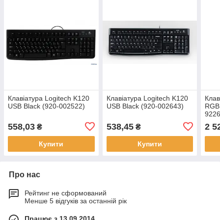
Клавіатура Logitech K120
Клавіатура Logitech K120
Клав
USB Black (920-002522)
USB Black (920-002643)
RGB 
922
558,03
538,45
2 5
₴
₴
Купити
Купити
Про нас
Рейтинг не сформований
Менше 5 відгуків за останній рік
Працює з 13.09.2014